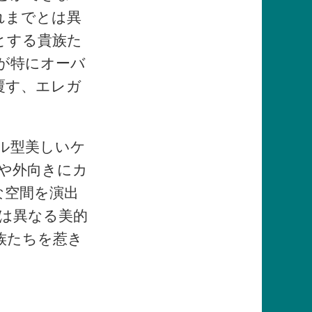
れまでとは異
とする貴族た
が特にオーバ
覆す、エレガ
ル型美しいケ
や外向きにカ
な空間を演出
は異なる美的
族たちを惹き