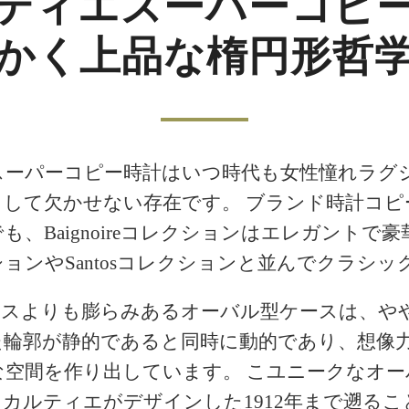
ティエスーパーコピ
かく上品な楕円形哲
スーパーコピー時計はいつ時代も女性憧れラグ
として欠かせない存在です。 ブランド時計コピ
も、Baignoireコレクションはエレガントで
クションやSantosコレクションと並んでクラシ
ースよりも膨らみあるオーバル型ケースは、や
た輪郭が静的であると同時に動的であり、想像
な空間を作り出しています。 こユニークなオー
カルティエがデザインした1912年まで遡る