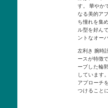
す。 華やか
なる美的ア
ち憧れを集
ル型を好ん
ントなオー
左利き 腕
ースが特徴
ーブした輪
しています
アプローチ
つけること