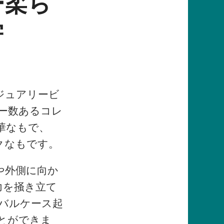
ー柔ら
学
ジュアリービ
ー数あるコレ
豪華なもで、
ックなもです。
や外側に向か
力を掻き立て
バルケース起
ことができま