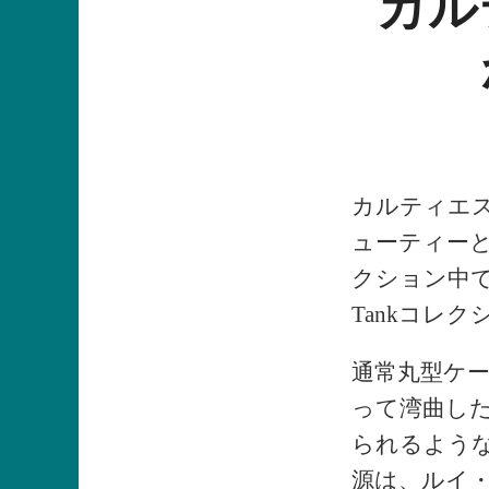
カル
カルティエ
ューティー
クション中で
Tankコレ
通常丸型ケ
って湾曲し
られるよう
源は、ルイ・