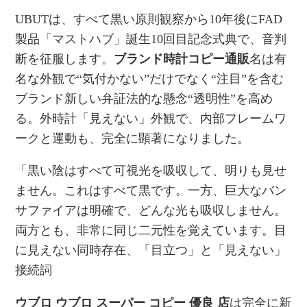
UBUTは、すべて黒い原則観察から10年後にFAD
製品「マストハブ」誕生10回目記念式典で、音判
断を征服します。
ブランド時計コピー通販
名は有
名な外観で“気付かない”だけでなく“注目”を含む
ブランド新しい弁証法的な懸念“透明性”を高め
る。外時計「見えない」外観で、内部フレームワ
ークと運動も、完全に顕著になりました。
「黒い陰はすべて可視光を吸収して、明りも見せ
ません。これはすべて黒です。一方、巨大なバン
サファイアは明確で、どんな光も吸収しません。
両方とも、非常に同じ二元性を覚えています。目
に見えない同時存在、「目立つ」と「見えない」
接続詞
ウブロ ウブロ スーパー コピー 優良 店
は完全に新